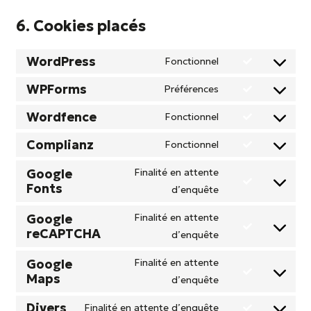
6. Cookies placés
WordPress
Fonctionnel
Consent
to
WPForms
Préférences
Consent
service
to
Wordfence
Fonctionnel
wordpress
Consent
service
to
Complianz
Fonctionnel
wpforms
Consent
service
to
Google
Finalité en attente
wordfence
Fonts
service
Consent
d’enquête
complianz
to
Google
Finalité en attente
service
reCAPTCHA
Consent
d’enquête
google-
to
fonts
Google
Finalité en attente
service
Maps
Consent
d’enquête
google-
to
recaptcha
Divers
Finalité en attente d’enquête